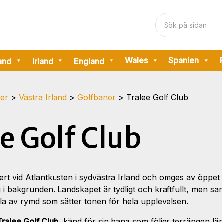
Wales
Spanien
and
Irland
England
ner
>
Västra Irland
>
Golfbanor
>
Tralee Golf Club
e Golf Club
kert vid Atlantkusten i sydvästra Irland och omges av öppet
i bakgrunden. Landskapet är tydligt och kraftfullt, men samtid
la av rymd som sätter tonen för hela upplevelsen.
Tralee Golf Club
, känd för sin bana som följer terrängen l