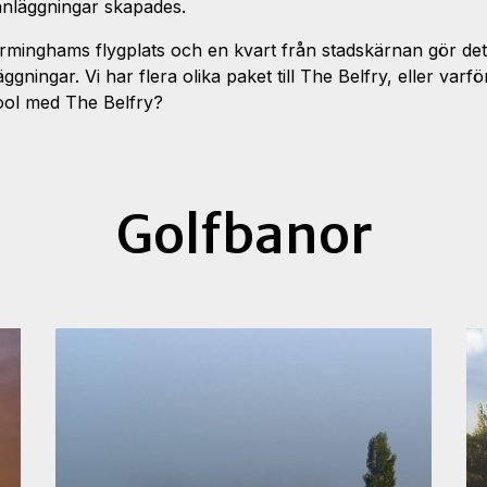
anläggningar skapades.
irminghams flygplats och en kvart från stadskärnan gör detta
ggningar. Vi har flera olika paket till The Belfry, eller varf
pool med The Belfry?
Golfbanor