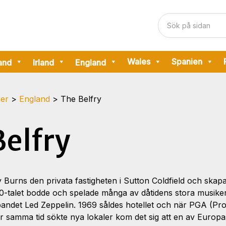
Wales
Spanien
and
Irland
England
ner
>
England
>
The Belfry
Belfry
Burns den privata fastigheten i Sutton Coldfield och skapa
0-talet bodde och spelade många av dåtidens stora musiker
bandet Led Zeppelin. 1969 såldes hotellet och när PGA (Pro
r samma tid sökte nya lokaler kom det sig att en av Europ