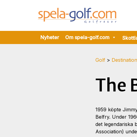
Nyheter
Om spela-golf.com
Skottl
Golf
>
Destinatio
The 
1959 köpte Jimmy 
Belfry. Under 196
det legendariska 
Association) unde