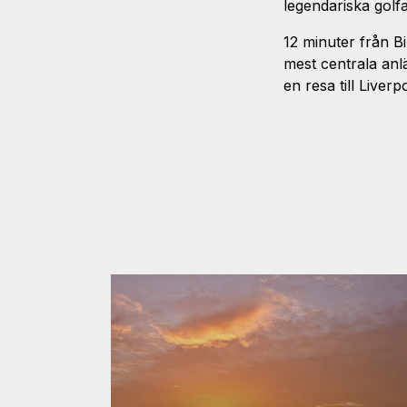
legendariska golf
12 minuter från B
mest centrala anlä
en resa till Liver