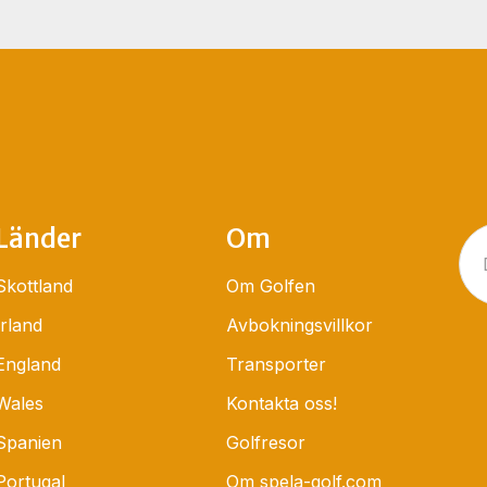
Länder
Om
Skottland
Om Golfen
Irland
Avbokningsvillkor
England
Transporter
Wales
Kontakta oss!
Spanien
Golfresor
Portugal
Om spela-golf.com