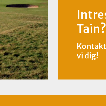
Intre
Tain
Kontakta
vi dig!