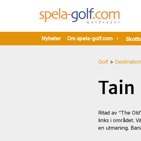
Nyheter
Om spela-golf.com
Skottl
Golf
>
Destinatio
Tain
Ritad av “The Ol
links i området. V
en utmaning. Banan