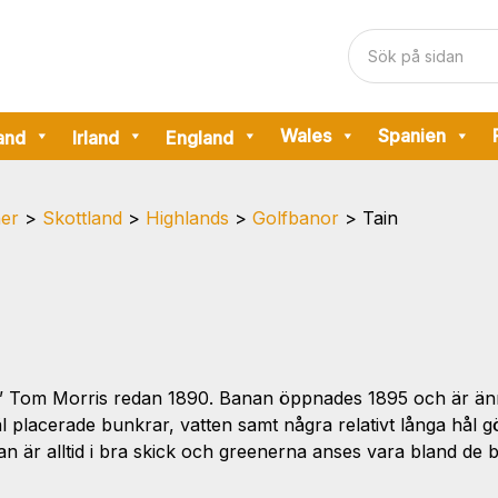
Wales
Spanien
and
Irland
England
ner
>
Skottland
>
Highlands
>
Golfbanor
>
Tain
d” Tom Morris redan 1890. Banan öppnades 1895 och är änn
äl placerade bunkrar, vatten samt några relativt långa hål g
 är alltid i bra skick och greenerna anses vara bland de bä