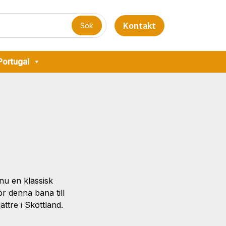
Kontakt
Portugal
u en klassisk
ör denna bana till
ttre i Skottland.