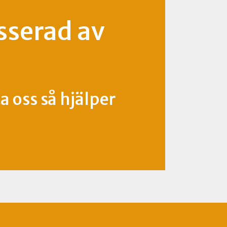
sserad av
?
 oss så hjälper