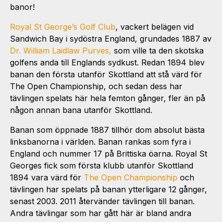
banor!
Royal St George’s Golf Club
, vackert belägen vid
Sandwich Bay i sydöstra England, grundades 1887 av
Dr. William Laidlaw Purves,
som ville ta den skotska
golfens anda till Englands sydkust. Redan 1894 blev
banan den första utanför Skottland att stå värd för
The Open Championship, och sedan dess har
tävlingen spelats här hela femton gånger, fler än på
någon annan bana utanför Skottland.
Banan som öppnade 1887 tillhör dom absolut bästa
linksbanorna i världen. Banan rankas som fyra i
England och nummer 17 på Brittiska öarna. Royal St
Georges fick som första klubb utanför Skottland
1894 vara värd för
The Open Championship
och
tävlingen har spelats på banan ytterligare 12 gånger,
senast 2003. 2011 återvänder tävlingen till banan.
Andra tävlingar som har gått här är bland andra