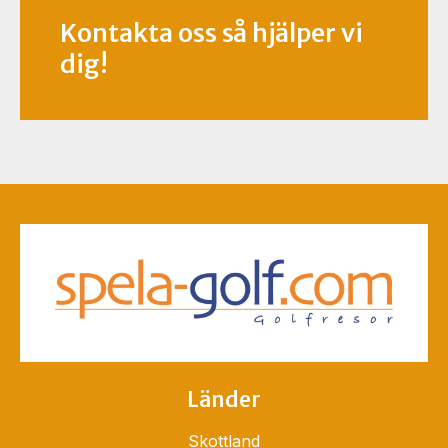
Kontakta oss så hjälper vi
dig!
Länder
Skottland