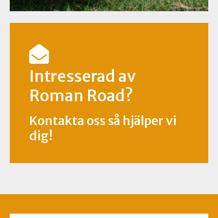
Intresserad av
Roman Road?
Kontakta oss så hjälper vi
dig!