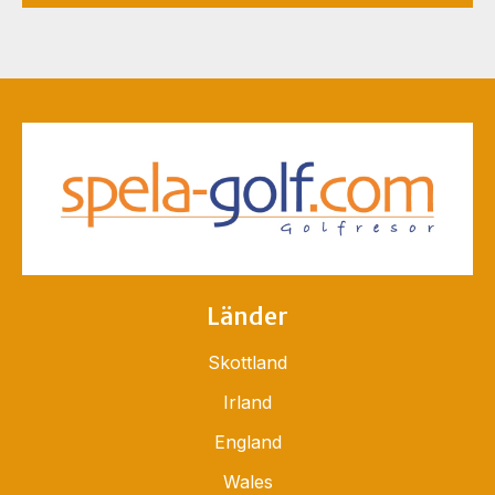
Länder
Skottland
Irland
England
Wales